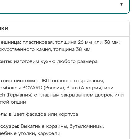
▼
ики
лешница:
пластиковая, толщина 26 мм или 38 мм;
скусственного камня, толщина 38 мм
риты:
изготовим кухню любого размера
тные системы :
ПВШ полного открывания,
ембоксы BOYARD (Россия), Blum (Австрия) или
ich (Германия) с плавным закрыванием дверок или
этой опции
ль:
в цвет фасадов или корпуса
ссуары:
Выкатные корзины, бутылочницы,
ебные уголки, карусели