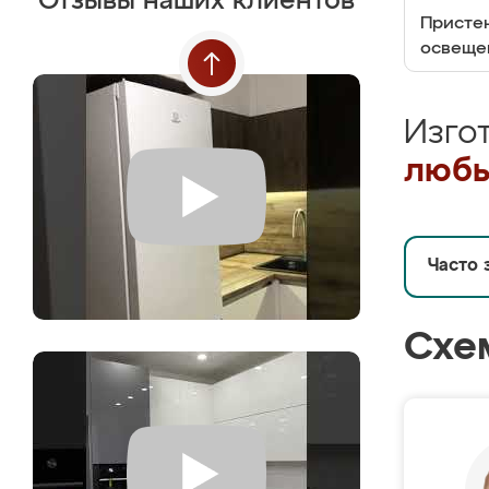
Отзывы наших клиентов
Пристен
освеще
Изго
любы
Часто 
Схе