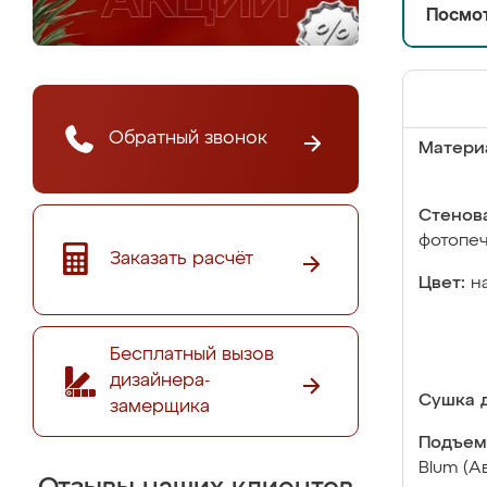
Посмот
Обратный звонок
Матери
Стенова
фотопе
Заказать расчёт
Цвет:
н
Бесплатный вызов
дизайнера-
Сушка д
замерщика
Подъем
Blum (А