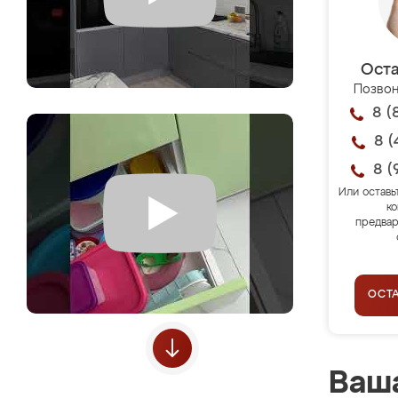
Оста
Позвон
8 (
8 (
8 (
Или оставь
ко
предвар
ОСТ
Ваша