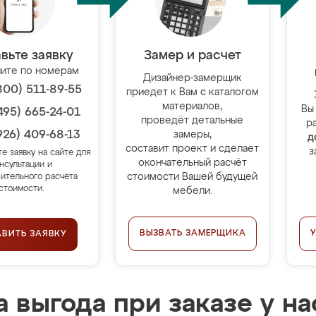
вьте заявку
Замер и расчет
ите по номерам
Дизайнер-замерщик
800) 511-89-55
приедет к Вам с каталогом
материалов,
Вы
495) 665-24-01
проведёт детальные
р
926) 409-68-13
замеры,
д
составит проект и сделает
з
те заявку на сайте для
окончательный расчёт
нсультации и
стоимости Вашей будущей
ительного расчёта
стоимости.
мебели.
ВЫЗВАТЬ ЗАМЕРЩИКА
АВИТЬ ЗАЯВКУ
 выгода при заказе у на