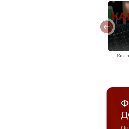
Как 
Ф
Д
Ост