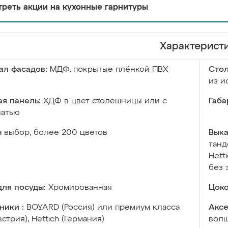
реть акции на кухонные гарнитуры
Характерист
ал фасадов:
МДФ, покрытые плёнкой ПВХ
Сто
из и
я панель:
ХДФ в цвет столешницы или с
Габа
чатью
а выбор, более 200 цветов
Выка
танд
Hett
без 
ля посуды:
Хромированная
Цоко
ники :
BOYARD (Россия) или премиум класса
Аксе
встрия), Hettich (Германия)
волш