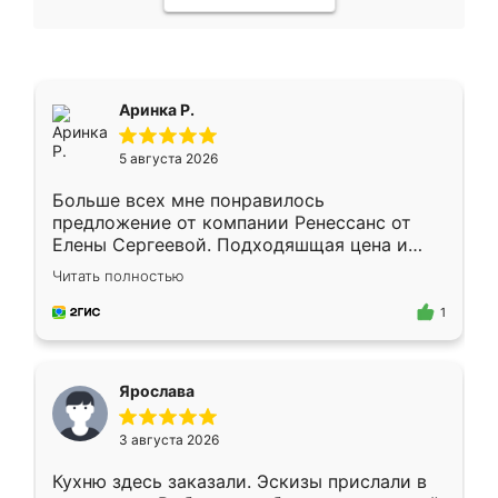
Аринка Р.
5 августа 2026
Больше всех мне понравилось
предложение от компании Ренессанс от
Елены Сергеевой. Подходяшщая цена и
короткие сроки изготовления. Приехавший
Читать полностью
для замера сотрудник Владислав
предложил по моему эскизу самый
1
подходящий вариант шкафа. Немного его
видоизменил, получилось даже лучше, чем
я хотела.
Ярослава
3 августа 2026
Кухню здесь заказали. Эскизы прислали в