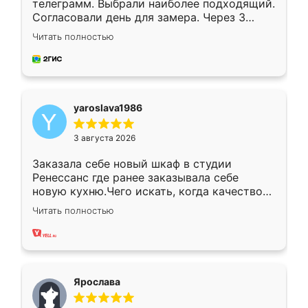
телеграмм. Выбрали наиболее подходящий.
Согласовали день для замера. Через 3
недели кухня была уже готова. Остались
Читать полностью
довольны работой. Спасибо Ренессанс
мебель за качественную работу!
yaroslava1986
3 августа 2026
Заказала себе новый шкаф в студии
Ренессанс где ранее заказывала себе
новую кухню.Чего искать, когда качеством
вполне довольна. Служит кухня уже почти
Читать полностью
два года, нареканий нет.
Ярослава