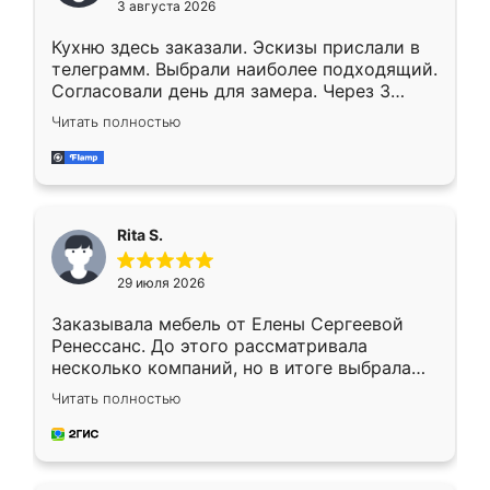
3 августа 2026
Кухню здесь заказали. Эскизы прислали в
телеграмм. Выбрали наиболее подходящий.
Согласовали день для замера. Через 3
недели кухня была уже готова. Остались
Читать полностью
довольны работой. Спасибо Ренессанс
мебель за качественную работу!
Rita S.
29 июля 2026
Заказывала мебель от Елены Сергеевой
Ренессанс. До этого рассматривала
несколько компаний, но в итоге выбрала
эту. Сначала обговорили условия, потом
Читать полностью
приехал замерщик, всё спокойно объяснил
и снял размеры. Изготовили в срок, с
доставкой тоже никаких проблем не
возникло. Сборку выполнили аккуратно,