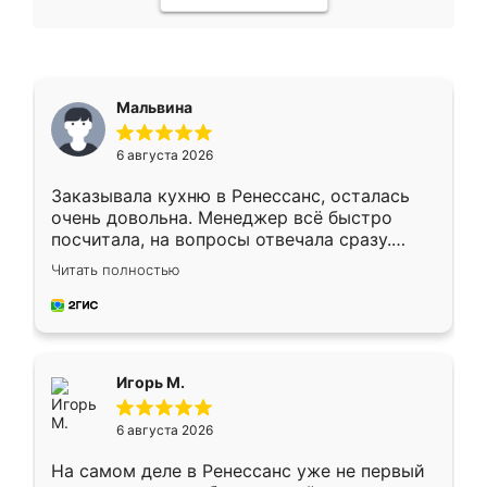
Мальвина
6 августа 2026
Заказывала кухню в Ренессанс, осталась
очень довольна. Менеджер всё быстро
посчитала, на вопросы отвечала сразу.
Замерщик приехал в субботу, подошёл к
Читать полностью
делу со всей ответственностью. Собрали
за день, ребята работали аккуратно, даже
пыли почти не было. Качество отличное,
ящики ходят плавно, ничего не скрипит.
Всё подошло как влитое.
Игорь М.
6 августа 2026
На самом деле в Ренессанс уже не первый