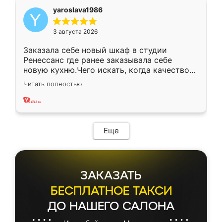
yaroslava1986
3 августа 2026
Заказала себе новый шкаф в студии
Ренессанс где ранее заказывала себе
новую кухню.Чего искать, когда качеством
вполне довольна. Служит кухня уже почти
Читать полностью
два года, нареканий нет.
Еще
ЗАКАЗАТЬ
БЕСПЛАТНОЕ ТАКСИ
ДО НАШЕГО САЛОНА