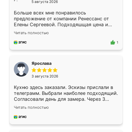
5 августа 2026
Больше всех мне понравилось
предложение от компании Ренессанс от
Елены Сергеевой. Подходяшщая цена и
короткие сроки изготовления. Приехавший
Читать полностью
для замера сотрудник Владислав
предложил по моему эскизу самый
1
подходящий вариант шкафа. Немного его
видоизменил, получилось даже лучше, чем
я хотела.
Ярослава
3 августа 2026
Кухню здесь заказали. Эскизы прислали в
телеграмм. Выбрали наиболее подходящий.
Согласовали день для замера. Через 3
недели кухня была уже готова. Остались
Читать полностью
довольны работой. Спасибо Ренессанс
мебель за качественную работу!