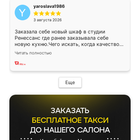
yaroslava1986
3 августа 2026
Заказала себе новый шкаф в студии
Ренессанс где ранее заказывала себе
новую кухню.Чего искать, когда качеством
вполне довольна. Служит кухня уже почти
Читать полностью
два года, нареканий нет.
Еще
ЗАКАЗАТЬ
БЕСПЛАТНОЕ ТАКСИ
ДО НАШЕГО САЛОНА