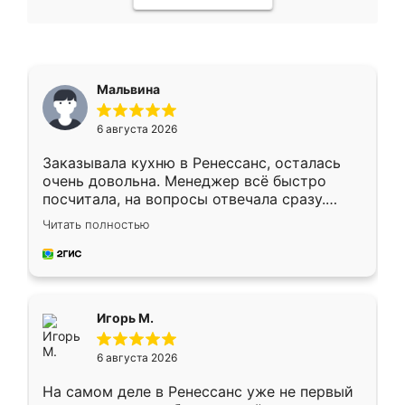
Мальвина
6 августа 2026
Заказывала кухню в Ренессанс, осталась
очень довольна. Менеджер всё быстро
посчитала, на вопросы отвечала сразу.
Замерщик приехал в субботу, подошёл к
Читать полностью
делу со всей ответственностью. Собрали
за день, ребята работали аккуратно, даже
пыли почти не было. Качество отличное,
ящики ходят плавно, ничего не скрипит.
Всё подошло как влитое.
Игорь М.
6 августа 2026
На самом деле в Ренессанс уже не первый