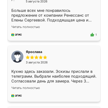
5 августа 2026
Больше всех мне понравилось
предложение от компании Ренессанс от
Елены Сергеевой. Подходяшщая цена и
короткие сроки изготовления. Приехавший
Читать полностью
для замера сотрудник Владислав
предложил по моему эскизу самый
1
подходящий вариант шкафа. Немного его
видоизменил, получилось даже лучше, чем
я хотела.
Ярослава
3 августа 2026
Кухню здесь заказали. Эскизы прислали в
телеграмм. Выбрали наиболее подходящий.
Согласовали день для замера. Через 3
недели кухня была уже готова. Остались
Читать полностью
довольны работой. Спасибо Ренессанс
мебель за качественную работу!