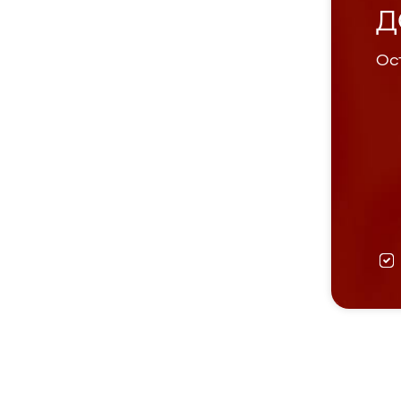
Д
Ост