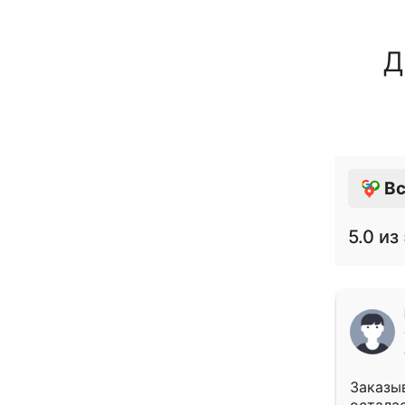
Д
Вс
5.0
из 
Заказыв