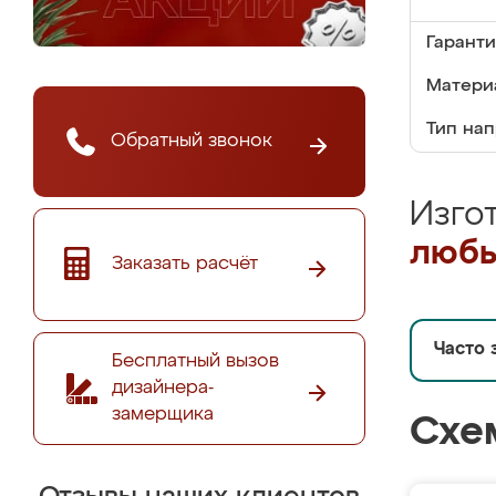
Гаранти
Матери
Тип на
Обратный звонок
Изго
любы
Заказать расчёт
Часто 
Бесплатный вызов
дизайнера-
замерщика
Схе