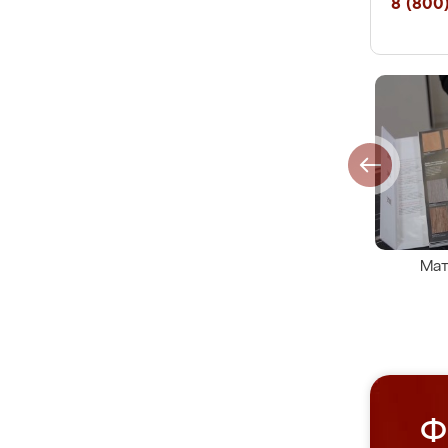
8 (800)
Мат
Ф