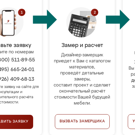
вьте заявку
Замер и расчет
ите по номерам
Дизайнер-замерщик
800) 511-89-55
приедет к Вам с каталогом
материалов,
Вы
495) 665-24-01
проведёт детальные
р
926) 409-68-13
замеры,
д
составит проект и сделает
з
те заявку на сайте для
окончательный расчёт
нсультации и
стоимости Вашей будущей
ительного расчёта
стоимости.
мебели.
ВЫЗВАТЬ ЗАМЕРЩИКА
АВИТЬ ЗАЯВКУ