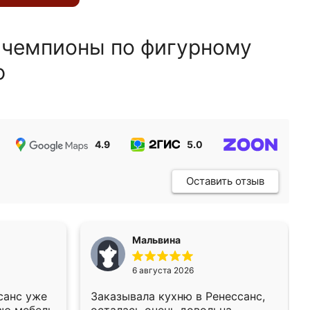
 чемпионы по фигурному
ю
4.9
5.0
5.0
Оставить отзыв
Мальвина
6 августа 2026
санс уже
Заказывала кухню в Ренессанс,