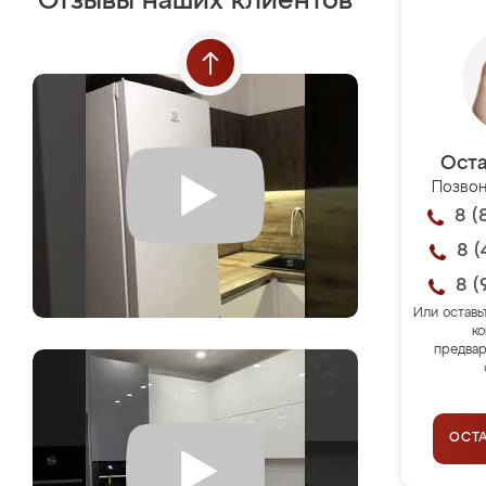
Отзывы наших клиентов
Оста
Позвон
8 (
8 (
8 (
Или оставь
ко
предвар
ОСТ