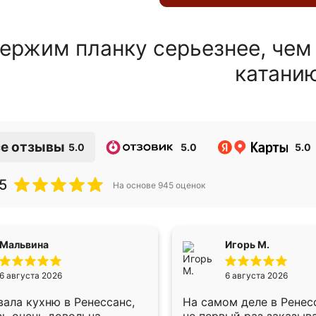
ержим планку серьезнее, чем
катани
е отзывы
5.0
5.0
5.0
5
На основе
945
оценок
Мальвина
Игорь М.
6 августа 2026
6 августа 2026
ала кухню в Ренессанс,
На самом деле в Ренес