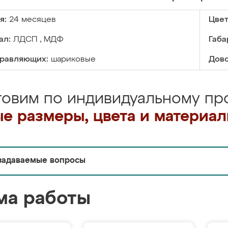
я:
24 месяцев
Цвет
ал:
ЛДСП , МДФ
Габа
правляющих:
шариковые
Дово
товим по индивидуальному про
е размеры, цвета и материа
задаваемые вопросы
ма работы