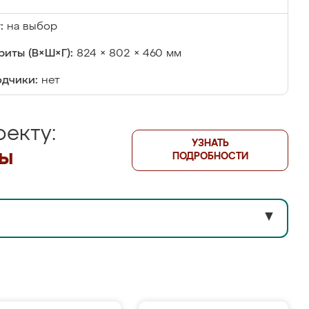
:
на выбор
риты (В×Ш×Г):
824 × 802 × 460 мм
дчики:
нет
екту:
УЗНАТЬ
лы
ПОДРОБНОСТИ
▼