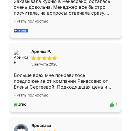
Заказывала кухню в Ренессанс, осталась
очень довольна. Менеджер всё быстро
посчитала, на вопросы отвечала сразу.
Замерщик приехал в субботу, подошёл к
Читать полностью
делу со всей ответственностью. Собрали
за день, ребята работали аккуратно, даже
пыли почти не было. Качество отличное,
ящики ходят плавно, ничего не скрипит.
Всё подошло как влитое.
Аринка Р.
5 августа 2026
Больше всех мне понравилось
предложение от компании Ренессанс от
Елены Сергеевой. Подходяшщая цена и
короткие сроки изготовления. Приехавший
Читать полностью
для замера сотрудник Владислав
предложил по моему эскизу самый
1
подходящий вариант шкафа. Немного его
видоизменил, получилось даже лучше, чем
я хотела.
Ярослава