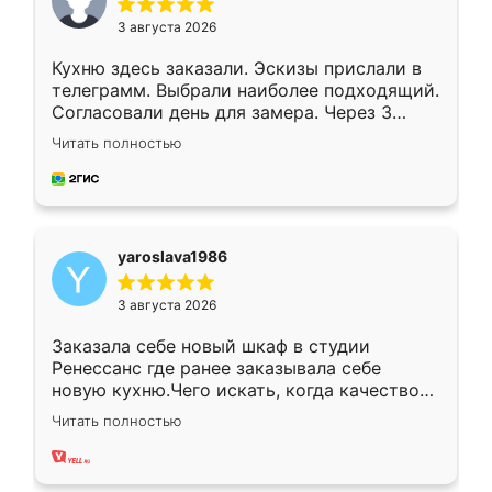
3 августа 2026
Кухню здесь заказали. Эскизы прислали в
телеграмм. Выбрали наиболее подходящий.
Согласовали день для замера. Через 3
недели кухня была уже готова. Остались
Читать полностью
довольны работой. Спасибо Ренессанс
мебель за качественную работу!
yaroslava1986
3 августа 2026
Заказала себе новый шкаф в студии
Ренессанс где ранее заказывала себе
новую кухню.Чего искать, когда качеством
вполне довольна. Служит кухня уже почти
Читать полностью
два года, нареканий нет.