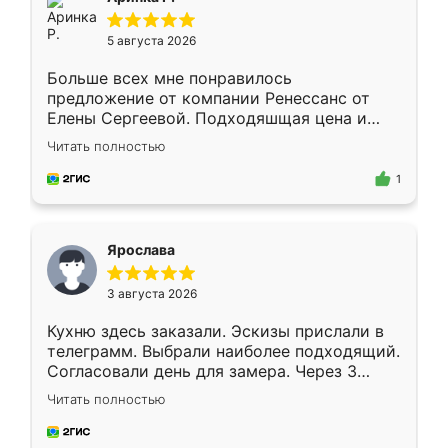
5 августа 2026
Больше всех мне понравилось
предложение от компании Ренессанс от
Елены Сергеевой. Подходяшщая цена и
короткие сроки изготовления. Приехавший
Читать полностью
для замера сотрудник Владислав
предложил по моему эскизу самый
1
подходящий вариант шкафа. Немного его
видоизменил, получилось даже лучше, чем
я хотела.
Ярослава
3 августа 2026
Кухню здесь заказали. Эскизы прислали в
телеграмм. Выбрали наиболее подходящий.
Согласовали день для замера. Через 3
недели кухня была уже готова. Остались
Читать полностью
довольны работой. Спасибо Ренессанс
мебель за качественную работу!