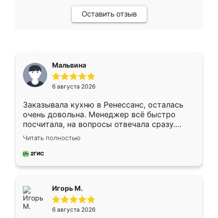
Оставить отзыв
Мальвина
6 августа 2026
Заказывала кухню в Ренессанс, осталась
очень довольна. Менеджер всё быстро
посчитала, на вопросы отвечала сразу.
Замерщик приехал в субботу, подошёл к
Читать полностью
делу со всей ответственностью. Собрали
за день, ребята работали аккуратно, даже
пыли почти не было. Качество отличное,
ящики ходят плавно, ничего не скрипит.
Всё подошло как влитое.
Игорь М.
6 августа 2026