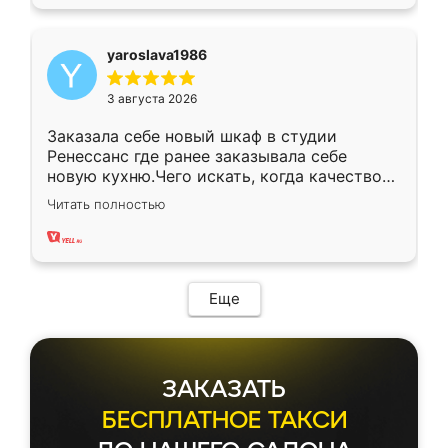
yaroslava1986
3 августа 2026
Заказала себе новый шкаф в студии
Ренессанс где ранее заказывала себе
новую кухню.Чего искать, когда качеством
вполне довольна. Служит кухня уже почти
Читать полностью
два года, нареканий нет.
Еще
ЗАКАЗАТЬ
БЕСПЛАТНОЕ ТАКСИ