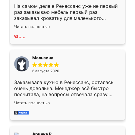
На самом деле в Ренессанс уже не первый
раз заказываю мебель первый раз
заказывал кроватку для маленького
ребёнка при его рождении ,во второй раз
Читать полностью
заказал шкаф-купе. По качеству очень
хорошее сборка достаточно быстрая,
также адекватные цены. До этого
сравнивал с разными конкурентами в этом
сегменте ,выбор у конкурентов куда
Мальвина
меньше, здесь же он более разнообразный.
Мне нравится ,если что-то потребуется из
6 августа 2026
мебели буду заказывать только здесь.
Заказывала кухню в Ренессанс, осталась
очень довольна. Менеджер всё быстро
посчитала, на вопросы отвечала сразу.
Замерщик приехал в субботу, подошёл к
Читать полностью
делу со всей ответственностью. Собрали
за день, ребята работали аккуратно, даже
пыли почти не было. Качество отличное,
ящики ходят плавно, ничего не скрипит.
Всё подошло как влитое.
Аринка Р.