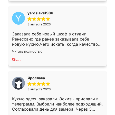
yaroslava1986
3 августа 2026
Заказала себе новый шкаф в студии
Ренессанс где ранее заказывала себе
новую кухню.Чего искать, когда качеством
вполне довольна. Служит кухня уже почти
Читать полностью
два года, нареканий нет.
Ярослава
3 августа 2026
Кухню здесь заказали. Эскизы прислали в
телеграмм. Выбрали наиболее подходящий.
Согласовали день для замера. Через 3
недели кухня была уже готова. Остались