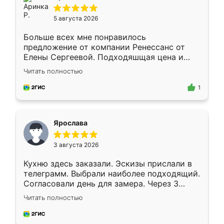
5 августа 2026
Больше всех мне понравилось
предложение от компании Ренессанс от
Елены Сергеевой. Подходяшщая цена и
короткие сроки изготовления. Приехавший
Читать полностью
для замера сотрудник Владислав
предложил по моему эскизу самый
1
подходящий вариант шкафа. Немного его
видоизменил, получилось даже лучше, чем
я хотела.
Ярослава
3 августа 2026
Кухню здесь заказали. Эскизы прислали в
телеграмм. Выбрали наиболее подходящий.
Согласовали день для замера. Через 3
недели кухня была уже готова. Остались
Читать полностью
довольны работой. Спасибо Ренессанс
мебель за качественную работу!