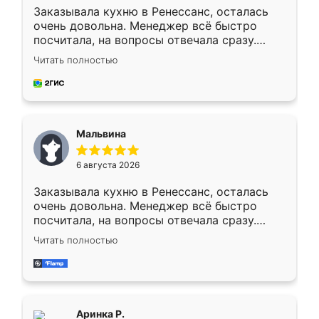
Заказывала кухню в Ренессанс, осталась
очень довольна. Менеджер всё быстро
посчитала, на вопросы отвечала сразу.
Замерщик приехал в субботу, подошёл к
Читать полностью
делу со всей ответственностью. Собрали
за день, ребята работали аккуратно, даже
пыли почти не было. Качество отличное,
ящики ходят плавно, ничего не скрипит.
Всё подошло как влитое.
Мальвина
6 августа 2026
Заказывала кухню в Ренессанс, осталась
очень довольна. Менеджер всё быстро
посчитала, на вопросы отвечала сразу.
Замерщик приехал в субботу, подошёл к
Читать полностью
делу со всей ответственностью. Собрали
за день, ребята работали аккуратно, даже
пыли почти не было. Качество отличное,
ящики ходят плавно, ничего не скрипит.
Всё подошло как влитое.
Аринка Р.