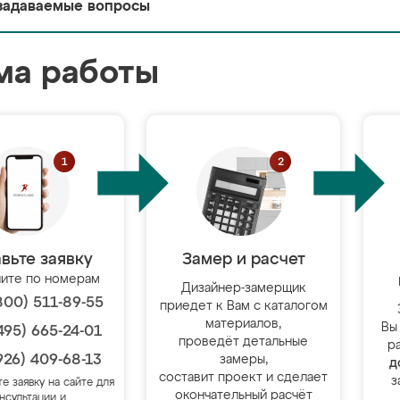
задаваемые вопросы
ма работы
вьте заявку
Замер и расчет
ите по номерам
Дизайнер-замерщик
800) 511-89-55
приедет к Вам с каталогом
материалов,
Вы
495) 665-24-01
проведёт детальные
р
926) 409-68-13
замеры,
д
составит проект и сделает
з
те заявку на сайте для
окончательный расчёт
нсультации и