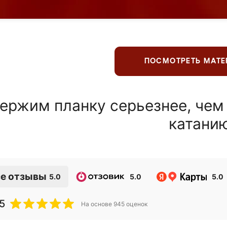
ПОСМОТРЕТЬ МАТ
ержим планку серьезнее, чем
катани
е отзывы
5.0
5.0
5.0
5
На основе
945
оценок