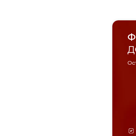
Ф
Д
Ост