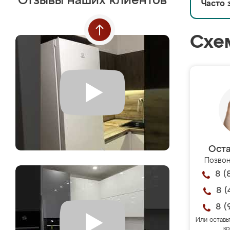
Отзывы наших клиентов
Часто 
Схе
Оста
Позвон
8 (
8 (
8 (
Или оставь
ко