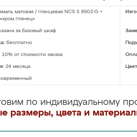
эмаль матовая / глянцевая NCS S 8502-G +
Изго
«хром глянец»
казана за базовый шкаф
Заме
а:
бесплатно
Подъ
:
10% от стоимости заказа
Опла
я:
24 месяца
Цвет
современный
товим по индивидуальному про
е размеры, цвета и материа