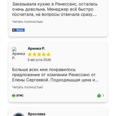
Заказывала кухню в Ренессанс, осталась
очень довольна. Менеджер всё быстро
посчитала, на вопросы отвечала сразу.
Замерщик приехал в субботу, подошёл к
Читать полностью
делу со всей ответственностью. Собрали
за день, ребята работали аккуратно, даже
пыли почти не было. Качество отличное,
ящики ходят плавно, ничего не скрипит.
Всё подошло как влитое.
Аринка Р.
5 августа 2026
Больше всех мне понравилось
предложение от компании Ренессанс от
Елены Сергеевой. Подходяшщая цена и
короткие сроки изготовления. Приехавший
Читать полностью
для замера сотрудник Владислав
предложил по моему эскизу самый
1
подходящий вариант шкафа. Немного его
видоизменил, получилось даже лучше, чем
я хотела.
Ярослава