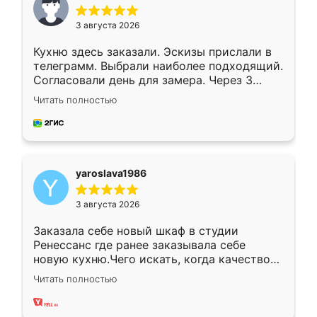
3 августа 2026
Кухню здесь заказали. Эскизы прислали в
телеграмм. Выбрали наиболее подходящий.
Согласовали день для замера. Через 3
недели кухня была уже готова. Остались
Читать полностью
довольны работой. Спасибо Ренессанс
мебель за качественную работу!
yaroslava1986
3 августа 2026
Заказала себе новый шкаф в студии
Ренессанс где ранее заказывала себе
новую кухню.Чего искать, когда качеством
вполне довольна. Служит кухня уже почти
Читать полностью
два года, нареканий нет.