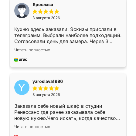
я хотела.
Ярослава
3 августа 2026
Кухню здесь заказали. Эскизы прислали в
телеграмм. Выбрали наиболее подходящий.
Согласовали день для замера. Через 3
недели кухня была уже готова. Остались
Читать полностью
довольны работой. Спасибо Ренессанс
мебель за качественную работу!
yaroslava1986
3 августа 2026
Заказала себе новый шкаф в студии
Ренессанс где ранее заказывала себе
новую кухню.Чего искать, когда качеством
вполне довольна. Служит кухня уже почти
Читать полностью
два года, нареканий нет.