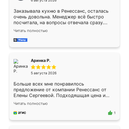
6 августа 2026
мебели буду заказывать только здесь.
Заказывала кухню в Ренессанс, осталась
очень довольна. Менеджер всё быстро
посчитала, на вопросы отвечала сразу.
Замерщик приехал в субботу, подошёл к
Читать полностью
делу со всей ответственностью. Собрали
за день, ребята работали аккуратно, даже
пыли почти не было. Качество отличное,
ящики ходят плавно, ничего не скрипит.
Всё подошло как влитое.
Аринка Р.
5 августа 2026
Больше всех мне понравилось
предложение от компании Ренессанс от
Елены Сергеевой. Подходяшщая цена и
короткие сроки изготовления. Приехавший
Читать полностью
для замера сотрудник Владислав
предложил по моему эскизу самый
1
подходящий вариант шкафа. Немного его
видоизменил, получилось даже лучше, чем