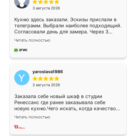
3 августа 2026
Кухню здесь заказали. Эскизы прислали в
телеграмм. Выбрали наиболее подходящий.
Согласовали день для замера. Через 3
недели кухня была уже готова. Остались
Читать полностью
довольны работой. Спасибо Ренессанс
мебель за качественную работу!
yaroslava1986
3 августа 2026
Заказала себе новый шкаф в студии
Ренессанс где ранее заказывала себе
новую кухню.Чего искать, когда качеством
вполне довольна. Служит кухня уже почти
Читать полностью
два года, нареканий нет.