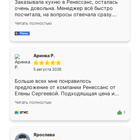
Заказывала кухню в Ренессанс, осталась
очень довольна. Менеджер всё быстро
посчитала, на вопросы отвечала сразу.
Замерщик приехал в субботу, подошёл к
Читать полностью
делу со всей ответственностью. Собрали
за день, ребята работали аккуратно, даже
пыли почти не было. Качество отличное,
ящики ходят плавно, ничего не скрипит.
Всё подошло как влитое.
Аринка Р.
5 августа 2026
Больше всех мне понравилось
предложение от компании Ренессанс от
Елены Сергеевой. Подходяшщая цена и
короткие сроки изготовления. Приехавший
Читать полностью
для замера сотрудник Владислав
предложил по моему эскизу самый
1
подходящий вариант шкафа. Немного его
видоизменил, получилось даже лучше, чем
я хотела.
Ярослава