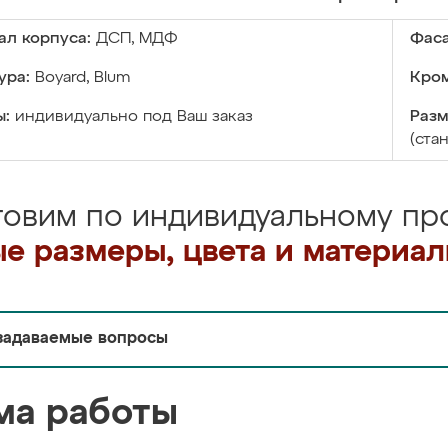
ал корпуса:
ДСП, МДФ
Фаса
ура:
Boyard, Blum
Кром
ы:
индивидуально под Ваш заказ
Разм
(ста
товим по индивидуальному про
е размеры, цвета и материа
задаваемые вопросы
ма работы