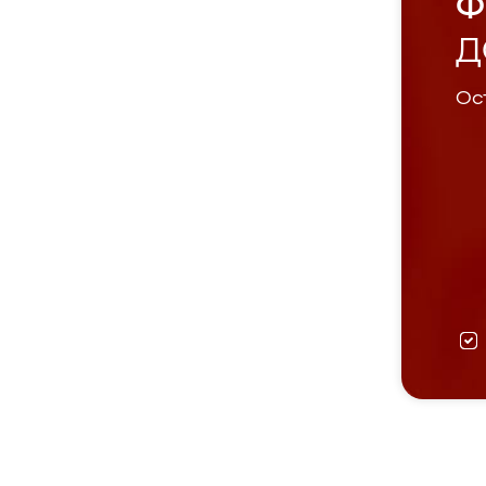
Ф
Д
Ост