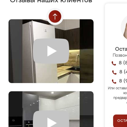
Отзывы наших клиентов
Оста
Позвон
8 (
8 (
8 (
Или оставь
ко
предвар
ОСТ