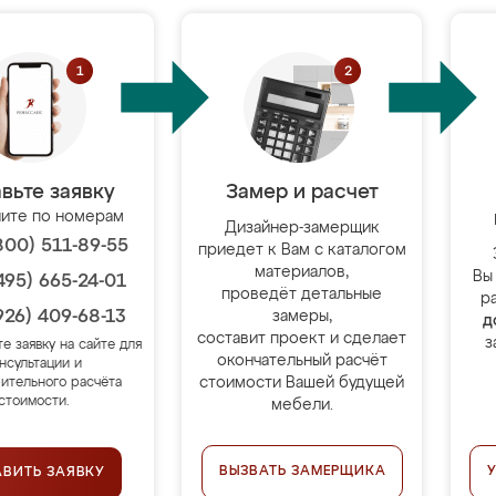
вьте заявку
Замер и расчет
ите по номерам
Дизайнер-замерщик
800) 511-89-55
приедет к Вам с каталогом
материалов,
Вы
495) 665-24-01
проведёт детальные
р
926) 409-68-13
замеры,
д
составит проект и сделает
з
те заявку на сайте для
окончательный расчёт
нсультации и
стоимости Вашей будущей
ительного расчёта
стоимости.
мебели.
ВЫЗВАТЬ ЗАМЕРЩИКА
АВИТЬ ЗАЯВКУ