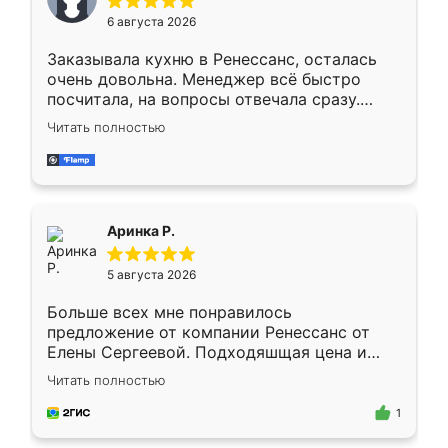
Мне нравится ,если что-то потребуется из
6 августа 2026
мебели буду заказывать только здесь.
Заказывала кухню в Ренессанс, осталась
очень довольна. Менеджер всё быстро
посчитала, на вопросы отвечала сразу.
Замерщик приехал в субботу, подошёл к
Читать полностью
делу со всей ответственностью. Собрали
за день, ребята работали аккуратно, даже
пыли почти не было. Качество отличное,
ящики ходят плавно, ничего не скрипит.
Всё подошло как влитое.
Аринка Р.
5 августа 2026
Больше всех мне понравилось
предложение от компании Ренессанс от
Елены Сергеевой. Подходяшщая цена и
короткие сроки изготовления. Приехавший
Читать полностью
для замера сотрудник Владислав
предложил по моему эскизу самый
1
подходящий вариант шкафа. Немного его