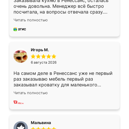
Заказывала кухню в Ренессанс, осталась
очень довольна. Менеджер всё быстро
посчитала, на вопросы отвечала сразу.
Замерщик приехал в субботу, подошёл к
Читать полностью
делу со всей ответственностью. Собрали
за день, ребята работали аккуратно, даже
пыли почти не было. Качество отличное,
ящики ходят плавно, ничего не скрипит.
Всё подошло как влитое.
Игорь М.
6 августа 2026
На самом деле в Ренессанс уже не первый
раз заказываю мебель первый раз
заказывал кроватку для маленького
ребёнка при его рождении ,во второй раз
Читать полностью
заказал шкаф-купе. По качеству очень
хорошее сборка достаточно быстрая,
также адекватные цены. До этого
сравнивал с разными конкурентами в этом
сегменте ,выбор у конкурентов куда
Мальвина
меньше, здесь же он более разнообразный.