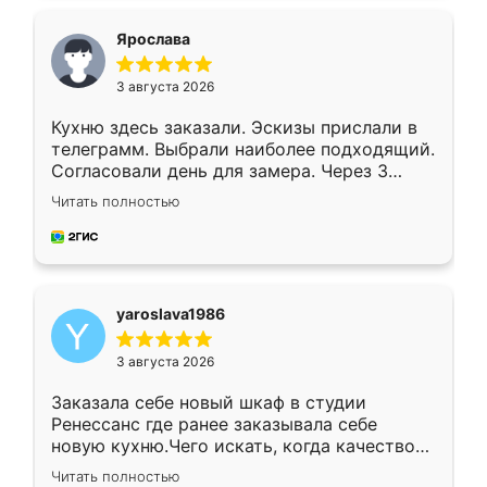
видоизменил, получилось даже лучше, чем
я хотела.
Ярослава
3 августа 2026
Кухню здесь заказали. Эскизы прислали в
телеграмм. Выбрали наиболее подходящий.
Согласовали день для замера. Через 3
недели кухня была уже готова. Остались
Читать полностью
довольны работой. Спасибо Ренессанс
мебель за качественную работу!
yaroslava1986
3 августа 2026
Заказала себе новый шкаф в студии
Ренессанс где ранее заказывала себе
новую кухню.Чего искать, когда качеством
вполне довольна. Служит кухня уже почти
Читать полностью