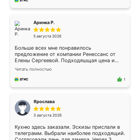
за день, ребята работали аккуратно, даже
пыли почти не было. Качество отличное,
ящики ходят плавно, ничего не скрипит.
Всё подошло как влитое.
Аринка Р.
5 августа 2026
Больше всех мне понравилось
предложение от компании Ренессанс от
Елены Сергеевой. Подходяшщая цена и
короткие сроки изготовления. Приехавший
Читать полностью
для замера сотрудник Владислав
предложил по моему эскизу самый
1
подходящий вариант шкафа. Немного его
видоизменил, получилось даже лучше, чем
я хотела.
Ярослава
3 августа 2026
Кухню здесь заказали. Эскизы прислали в
телеграмм. Выбрали наиболее подходящий.
Согласовали день для замера. Через 3