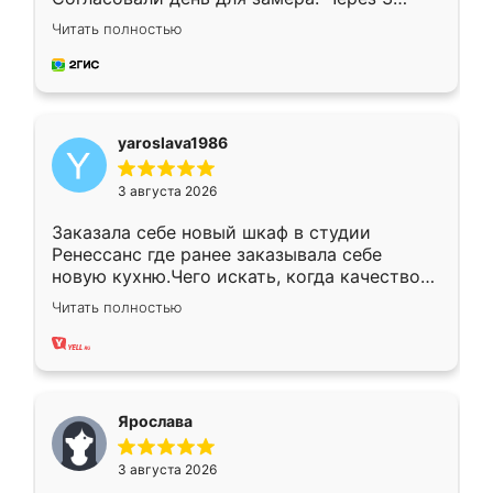
недели кухня была уже готова. Остались
Читать полностью
довольны работой. Спасибо Ренессанс
мебель за качественную работу!
yaroslava1986
3 августа 2026
Заказала себе новый шкаф в студии
Ренессанс где ранее заказывала себе
новую кухню.Чего искать, когда качеством
вполне довольна. Служит кухня уже почти
Читать полностью
два года, нареканий нет.
Ярослава
3 августа 2026