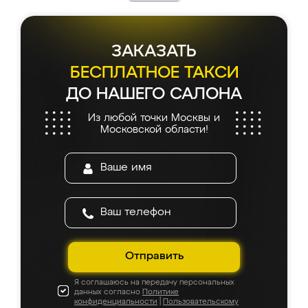
каких-либо доработок. Качеством осталась
довольна, все выглядит так, как и ожидала.
ЗАКАЗАТЬ
БЕСПЛАТНОЕ ТАКСИ
ДО НАШЕГО САЛОНА
Из любой точки Москвы и
Московской области!
Отправить
Я соглашаюсь на передачу персональных
данных согласно
Политике
конфиденциальности
|
Пользовательскому