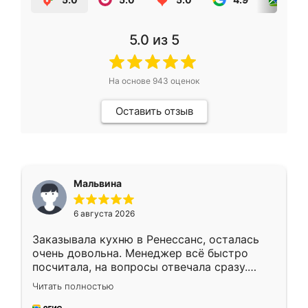
5.0
из 5
На основе
943
оценок
Оставить отзыв
Мальвина
6 августа 2026
Заказывала кухню в Ренессанс, осталась
очень довольна. Менеджер всё быстро
посчитала, на вопросы отвечала сразу.
Замерщик приехал в субботу, подошёл к
Читать полностью
делу со всей ответственностью. Собрали