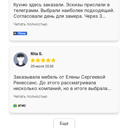
Кухню здесь заказали. Эскизы прислали в
телеграмм. Выбрали наиболее подходящий.
Согласовали день для замера. Через 3
недели кухня была уже готова. Остались
Читать полностью
довольны работой. Спасибо Ренессанс
мебель за качественную работу!
Rita S.
29 июля 2026
Заказывала мебель от Елены Сергеевой
Ренессанс. До этого рассматривала
несколько компаний, но в итоге выбрала
эту. Сначала обговорили условия, потом
Читать полностью
приехал замерщик, всё спокойно объяснил
и снял размеры. Изготовили в срок, с
доставкой тоже никаких проблем не
возникло. Сборку выполнили аккуратно,
мебель сразу встала на свое место без
Еще