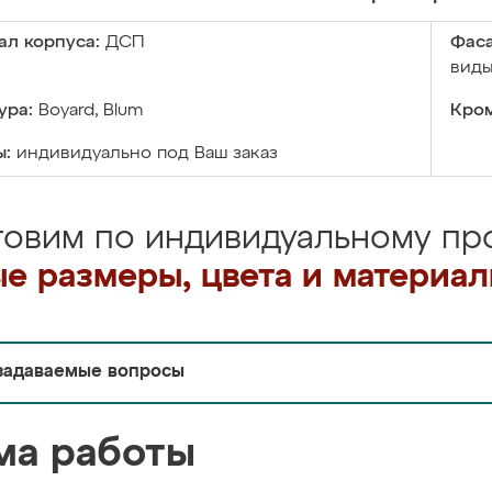
ал корпуса:
ДСП
Фаса
виды
ура:
Boyard, Blum
Кром
ы:
индивидуально под Ваш заказ
товим по индивидуальному про
е размеры, цвета и материа
задаваемые вопросы
ма работы