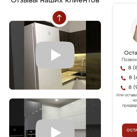
Отзывы наших клиентов
Оста
Позвон
8 (
8 (
8 (
Или оставь
ко
предвар
ОСТ