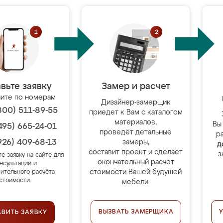
вьте заявку
Замер и расчет
ите по номерам
Дизайнер-замерщик
800) 511-89-55
приедет к Вам с каталогом
материалов,
Вы
495) 665-24-01
проведёт детальные
р
926) 409-68-13
замеры,
д
составит проект и сделает
з
те заявку на сайте для
окончательный расчёт
нсультации и
стоимости Вашей будущей
ительного расчёта
стоимости.
мебели.
ВЫЗВАТЬ ЗАМЕРЩИКА
АВИТЬ ЗАЯВКУ