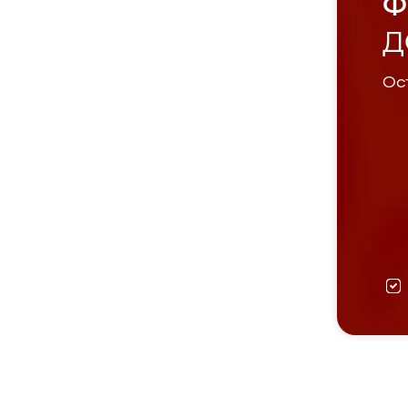
Ф
Д
Ост