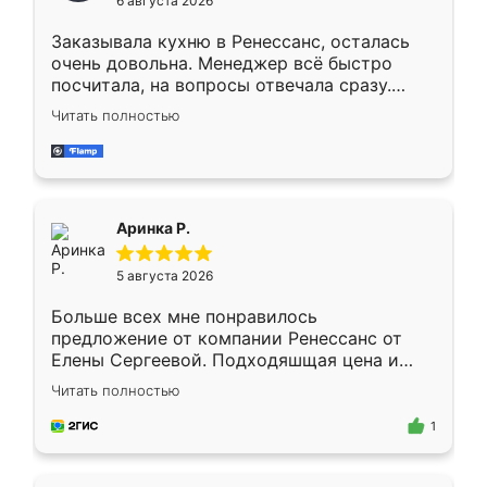
6 августа 2026
мебели буду заказывать только здесь.
Заказывала кухню в Ренессанс, осталась
очень довольна. Менеджер всё быстро
посчитала, на вопросы отвечала сразу.
Замерщик приехал в субботу, подошёл к
Читать полностью
делу со всей ответственностью. Собрали
за день, ребята работали аккуратно, даже
пыли почти не было. Качество отличное,
ящики ходят плавно, ничего не скрипит.
Всё подошло как влитое.
Аринка Р.
5 августа 2026
Больше всех мне понравилось
предложение от компании Ренессанс от
Елены Сергеевой. Подходяшщая цена и
короткие сроки изготовления. Приехавший
Читать полностью
для замера сотрудник Владислав
предложил по моему эскизу самый
1
подходящий вариант шкафа. Немного его
видоизменил, получилось даже лучше, чем