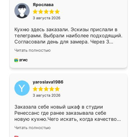
я хотела.
Ярослава
3 августа 2026
Кухню здесь заказали. Эскизы прислали в
телеграмм. Выбрали наиболее подходящий.
Согласовали день для замера. Через 3
недели кухня была уже готова. Остались
Читать полностью
довольны работой. Спасибо Ренессанс
мебель за качественную работу!
yaroslava1986
3 августа 2026
Заказала себе новый шкаф в студии
Ренессанс где ранее заказывала себе
новую кухню.Чего искать, когда качеством
вполне довольна. Служит кухня уже почти
Читать полностью
два года, нареканий нет.