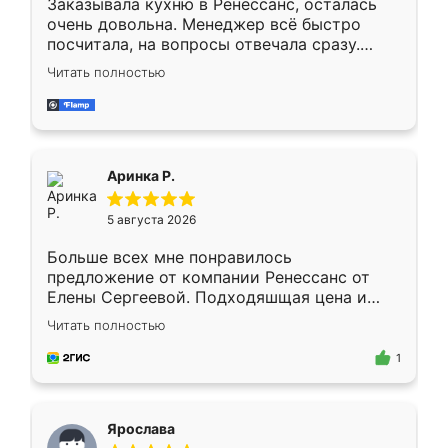
Заказывала кухню в Ренессанс, осталась
очень довольна. Менеджер всё быстро
посчитала, на вопросы отвечала сразу.
Замерщик приехал в субботу, подошёл к
Читать полностью
делу со всей ответственностью. Собрали
за день, ребята работали аккуратно, даже
пыли почти не было. Качество отличное,
ящики ходят плавно, ничего не скрипит.
Всё подошло как влитое.
Аринка Р.
5 августа 2026
Больше всех мне понравилось
предложение от компании Ренессанс от
Елены Сергеевой. Подходяшщая цена и
короткие сроки изготовления. Приехавший
Читать полностью
для замера сотрудник Владислав
предложил по моему эскизу самый
1
подходящий вариант шкафа. Немного его
видоизменил, получилось даже лучше, чем
я хотела.
Ярослава