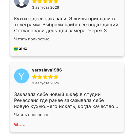
3 августа 2026
Кухню здесь заказали. Эскизы прислали в
телеграмм. Выбрали наиболее подходящий.
Согласовали день для замера. Через 3
недели кухня была уже готова. Остались
Читать полностью
довольны работой. Спасибо Ренессанс
мебель за качественную работу!
yaroslava1986
3 августа 2026
Заказала себе новый шкаф в студии
Ренессанс где ранее заказывала себе
новую кухню.Чего искать, когда качеством
вполне довольна. Служит кухня уже почти
Читать полностью
два года, нареканий нет.