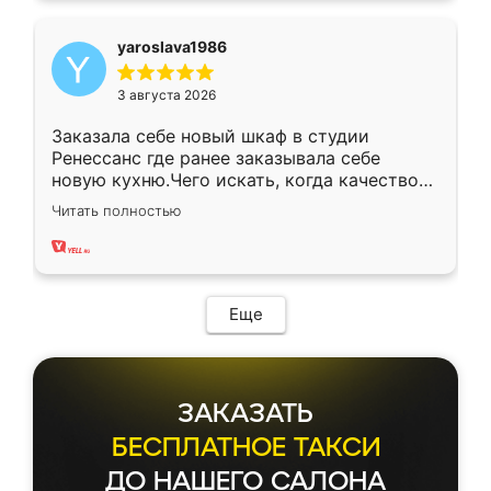
yaroslava1986
3 августа 2026
Заказала себе новый шкаф в студии
Ренессанс где ранее заказывала себе
новую кухню.Чего искать, когда качеством
вполне довольна. Служит кухня уже почти
Читать полностью
два года, нареканий нет.
Еще
ЗАКАЗАТЬ
БЕСПЛАТНОЕ ТАКСИ
ДО НАШЕГО САЛОНА