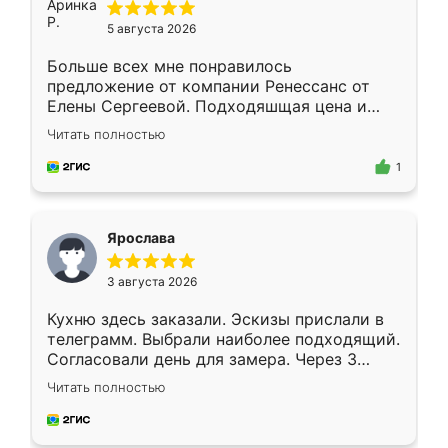
5 августа 2026
Больше всех мне понравилось
предложение от компании Ренессанс от
Елены Сергеевой. Подходяшщая цена и
короткие сроки изготовления. Приехавший
Читать полностью
для замера сотрудник Владислав
предложил по моему эскизу самый
1
подходящий вариант шкафа. Немного его
видоизменил, получилось даже лучше, чем
я хотела.
Ярослава
3 августа 2026
Кухню здесь заказали. Эскизы прислали в
телеграмм. Выбрали наиболее подходящий.
Согласовали день для замера. Через 3
недели кухня была уже готова. Остались
Читать полностью
довольны работой. Спасибо Ренессанс
мебель за качественную работу!