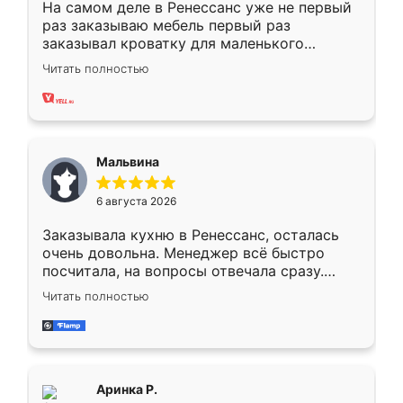
На самом деле в Ренессанс уже не первый
раз заказываю мебель первый раз
заказывал кроватку для маленького
ребёнка при его рождении ,во второй раз
Читать полностью
заказал шкаф-купе. По качеству очень
хорошее сборка достаточно быстрая,
также адекватные цены. До этого
сравнивал с разными конкурентами в этом
сегменте ,выбор у конкурентов куда
Мальвина
меньше, здесь же он более разнообразный.
Мне нравится ,если что-то потребуется из
6 августа 2026
мебели буду заказывать только здесь.
Заказывала кухню в Ренессанс, осталась
очень довольна. Менеджер всё быстро
посчитала, на вопросы отвечала сразу.
Замерщик приехал в субботу, подошёл к
Читать полностью
делу со всей ответственностью. Собрали
за день, ребята работали аккуратно, даже
пыли почти не было. Качество отличное,
ящики ходят плавно, ничего не скрипит.
Всё подошло как влитое.
Аринка Р.