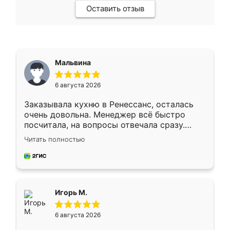
Оставить отзыв
Мальвина
6 августа 2026
Заказывала кухню в Ренессанс, осталась
очень довольна. Менеджер всё быстро
посчитала, на вопросы отвечала сразу.
Замерщик приехал в субботу, подошёл к
Читать полностью
делу со всей ответственностью. Собрали
за день, ребята работали аккуратно, даже
пыли почти не было. Качество отличное,
ящики ходят плавно, ничего не скрипит.
Всё подошло как влитое.
Игорь М.
6 августа 2026