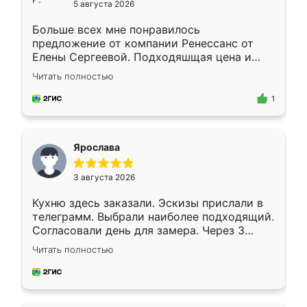
5 августа 2026
Больше всех мне понравилось
предложение от компании Ренессанс от
Елены Сергеевой. Подходяшщая цена и
короткие сроки изготовления. Приехавший
Читать полностью
для замера сотрудник Владислав
предложил по моему эскизу самый
1
подходящий вариант шкафа. Немного его
видоизменил, получилось даже лучше, чем
я хотела.
Ярослава
3 августа 2026
Кухню здесь заказали. Эскизы прислали в
телеграмм. Выбрали наиболее подходящий.
Согласовали день для замера. Через 3
недели кухня была уже готова. Остались
Читать полностью
довольны работой. Спасибо Ренессанс
мебель за качественную работу!