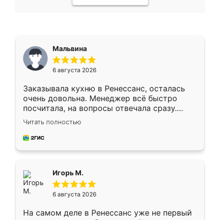
Мальвина
6 августа 2026
Заказывала кухню в Ренессанс, осталась
очень довольна. Менеджер всё быстро
посчитала, на вопросы отвечала сразу.
Замерщик приехал в субботу, подошёл к
Читать полностью
делу со всей ответственностью. Собрали
за день, ребята работали аккуратно, даже
пыли почти не было. Качество отличное,
ящики ходят плавно, ничего не скрипит.
Всё подошло как влитое.
Игорь М.
6 августа 2026
На самом деле в Ренессанс уже не первый