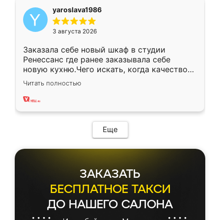
yaroslava1986
3 августа 2026
Заказала себе новый шкаф в студии
Ренессанс где ранее заказывала себе
новую кухню.Чего искать, когда качеством
вполне довольна. Служит кухня уже почти
Читать полностью
два года, нареканий нет.
Еще
ЗАКАЗАТЬ
БЕСПЛАТНОЕ ТАКСИ
ДО НАШЕГО САЛОНА