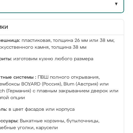
▼
ики
лешница:
пластиковая, толщина 26 мм или 38 мм;
скусственного камня, толщина 38 мм
риты:
изготовим кухню любого размера
тные системы :
ПВШ полного открывания,
ембоксы BOYARD (Россия), Blum (Австрия) или
ich (Германия) с плавным закрыванием дверок или
этой опции
ль:
в цвет фасадов или корпуса
ссуары:
Выкатные корзины, бутылочницы,
ебные уголки, карусели