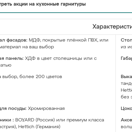
реть акции на кухонные гарнитуры
Характерист
ал фасадов:
МДФ, покрытые плёнкой ПВХ, или
Сто
материал на ваш выбор
из и
я панель:
ХДФ в цвет столешницы или с
Габа
чатью
а выбор, более 200 цветов
Выка
танд
Hett
без 
ля посуды:
Хромированная
Цоко
ники :
BOYARD (Россия) или премиум класса
Аксе
встрия), Hettich (Германия)
волш