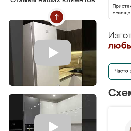
Отзывы наших клиентов
Пристен
освеще
Изго
любы
Часто 
Схе