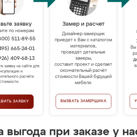
вьте заявку
Замер и расчет
ите по номерам
Дизайнер-замерщик
800) 511-89-55
приедет к Вам с каталогом
материалов,
Вы
495) 665-24-01
проведёт детальные
р
926) 409-68-13
замеры,
д
составит проект и сделает
з
те заявку на сайте для
окончательный расчёт
нсультации и
стоимости Вашей будущей
ительного расчёта
стоимости.
мебели.
ВЫЗВАТЬ ЗАМЕРЩИКА
АВИТЬ ЗАЯВКУ
 выгода при заказе у на