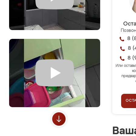
Оста
Позвон
8 (
8 (
8 (
Или оставь
ко
предвар
ОСТ
Ваша