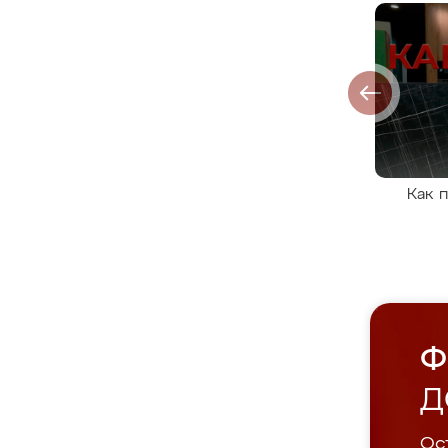
Как 
Ф
Д
Ост