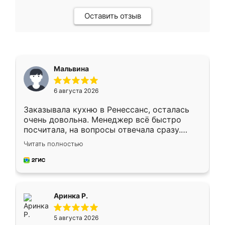
Оставить отзыв
Мальвина
6 августа 2026
Заказывала кухню в Ренессанс, осталась
очень довольна. Менеджер всё быстро
посчитала, на вопросы отвечала сразу.
Замерщик приехал в субботу, подошёл к
Читать полностью
делу со всей ответственностью. Собрали
за день, ребята работали аккуратно, даже
пыли почти не было. Качество отличное,
ящики ходят плавно, ничего не скрипит.
Всё подошло как влитое.
Аринка Р.
5 августа 2026