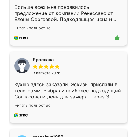
Больше всех мне понравилось
предложение от компании Ренессанс от
Елены Сергеевой. Подходяшщая цена и
короткие сроки изготовления. Приехавший
Читать полностью
для замера сотрудник Владислав
предложил по моему эскизу самый
1
подходящий вариант шкафа. Немного его
видоизменил, получилось даже лучше, чем
я хотела.
Ярослава
3 августа 2026
Кухню здесь заказали. Эскизы прислали в
телеграмм. Выбрали наиболее подходящий.
Согласовали день для замера. Через 3
недели кухня была уже готова. Остались
Читать полностью
довольны работой. Спасибо Ренессанс
мебель за качественную работу!
yaroslava1986