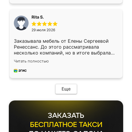
Rita S.
29 июля 2026
Заказывала мебель от Елены Сергеевой
Ренессанс. До этого рассматривала
несколько компаний, но в итоге выбрала
эту. Сначала обговорили условия, потом
Читать полностью
приехал замерщик, всё спокойно объяснил
и снял размеры. Изготовили в срок, с
доставкой тоже никаких проблем не
возникло. Сборку выполнили аккуратно,
мебель сразу встала на свое место без
Еще
каких-либо доработок. Качеством осталась
довольна, все выглядит так, как и ожидала.
ЗАКАЗАТЬ
БЕСПЛАТНОЕ ТАКСИ