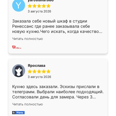
3 августа 2026
Заказала себе новый шкаф в студии
Ренессанс где ранее заказывала себе
новую кухню.Чего искать, когда качеством
вполне довольна. Служит кухня уже почти
Читать полностью
два года, нареканий нет.
Ярослава
3 августа 2026
Кухню здесь заказали. Эскизы прислали в
телеграмм. Выбрали наиболее подходящий.
Согласовали день для замера. Через 3
недели кухня была уже готова. Остались
Читать полностью
довольны работой. Спасибо Ренессанс
мебель за качественную работу!