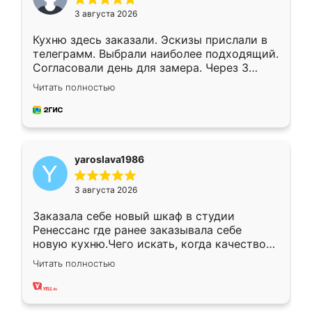
3 августа 2026
Кухню здесь заказали. Эскизы прислали в
телеграмм. Выбрали наиболее подходящий.
Согласовали день для замера. Через 3
недели кухня была уже готова. Остались
Читать полностью
довольны работой. Спасибо Ренессанс
мебель за качественную работу!
yaroslava1986
3 августа 2026
Заказала себе новый шкаф в студии
Ренессанс где ранее заказывала себе
новую кухню.Чего искать, когда качеством
вполне довольна. Служит кухня уже почти
Читать полностью
два года, нареканий нет.