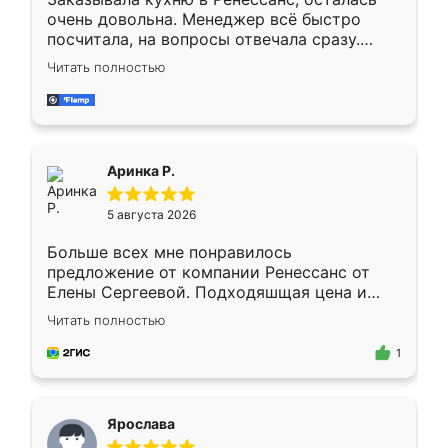
очень довольна. Менеджер всё быстро
посчитала, на вопросы отвечала сразу.
Замерщик приехал в субботу, подошёл к
Читать полностью
делу со всей ответственностью. Собрали
за день, ребята работали аккуратно, даже
пыли почти не было. Качество отличное,
ящики ходят плавно, ничего не скрипит.
Всё подошло как влитое.
Аринка Р.
5 августа 2026
Больше всех мне понравилось
предложение от компании Ренессанс от
Елены Сергеевой. Подходяшщая цена и
короткие сроки изготовления. Приехавший
Читать полностью
для замера сотрудник Владислав
предложил по моему эскизу самый
1
подходящий вариант шкафа. Немного его
видоизменил, получилось даже лучше, чем
я хотела.
Ярослава