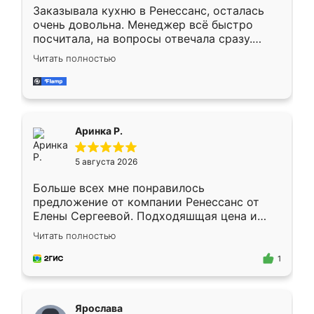
Заказывала кухню в Ренессанс, осталась
очень довольна. Менеджер всё быстро
посчитала, на вопросы отвечала сразу.
Замерщик приехал в субботу, подошёл к
Читать полностью
делу со всей ответственностью. Собрали
за день, ребята работали аккуратно, даже
пыли почти не было. Качество отличное,
ящики ходят плавно, ничего не скрипит.
Всё подошло как влитое.
Аринка Р.
5 августа 2026
Больше всех мне понравилось
предложение от компании Ренессанс от
Елены Сергеевой. Подходяшщая цена и
короткие сроки изготовления. Приехавший
Читать полностью
для замера сотрудник Владислав
предложил по моему эскизу самый
1
подходящий вариант шкафа. Немного его
видоизменил, получилось даже лучше, чем
я хотела.
Ярослава