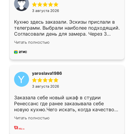
3 августа 2026
Кухню здесь заказали. Эскизы прислали в
телеграмм. Выбрали наиболее подходящий.
Согласовали день для замера. Через 3
недели кухня была уже готова. Остались
Читать полностью
довольны работой. Спасибо Ренессанс
мебель за качественную работу!
yaroslava1986
3 августа 2026
Заказала себе новый шкаф в студии
Ренессанс где ранее заказывала себе
новую кухню.Чего искать, когда качеством
вполне довольна. Служит кухня уже почти
Читать полностью
два года, нареканий нет.