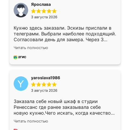
я хотела.
Ярослава
3 августа 2026
Кухню здесь заказали. Эскизы прислали в
телеграмм. Выбрали наиболее подходящий.
Согласовали день для замера. Через 3
недели кухня была уже готова. Остались
Читать полностью
довольны работой. Спасибо Ренессанс
мебель за качественную работу!
yaroslava1986
3 августа 2026
Заказала себе новый шкаф в студии
Ренессанс где ранее заказывала себе
новую кухню.Чего искать, когда качеством
вполне довольна. Служит кухня уже почти
Читать полностью
два года, нареканий нет.