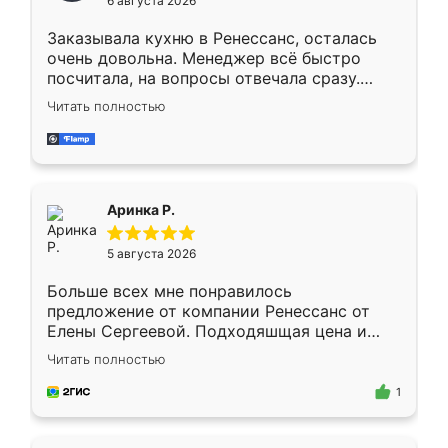
6 августа 2026
мебели буду заказывать только здесь.
Заказывала кухню в Ренессанс, осталась
очень довольна. Менеджер всё быстро
посчитала, на вопросы отвечала сразу.
Замерщик приехал в субботу, подошёл к
Читать полностью
делу со всей ответственностью. Собрали
за день, ребята работали аккуратно, даже
пыли почти не было. Качество отличное,
ящики ходят плавно, ничего не скрипит.
Всё подошло как влитое.
Аринка Р.
5 августа 2026
Больше всех мне понравилось
предложение от компании Ренессанс от
Елены Сергеевой. Подходяшщая цена и
короткие сроки изготовления. Приехавший
Читать полностью
для замера сотрудник Владислав
предложил по моему эскизу самый
1
подходящий вариант шкафа. Немного его
видоизменил, получилось даже лучше, чем