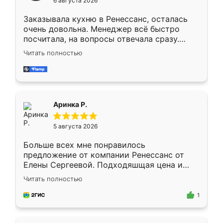
6 августа 2026
мебели буду заказывать только здесь.
Заказывала кухню в Ренессанс, осталась
очень довольна. Менеджер всё быстро
посчитала, на вопросы отвечала сразу.
Замерщик приехал в субботу, подошёл к
Читать полностью
делу со всей ответственностью. Собрали
за день, ребята работали аккуратно, даже
пыли почти не было. Качество отличное,
ящики ходят плавно, ничего не скрипит.
Всё подошло как влитое.
Аринка Р.
5 августа 2026
Больше всех мне понравилось
предложение от компании Ренессанс от
Елены Сергеевой. Подходяшщая цена и
короткие сроки изготовления. Приехавший
Читать полностью
для замера сотрудник Владислав
предложил по моему эскизу самый
1
подходящий вариант шкафа. Немного его
видоизменил, получилось даже лучше, чем