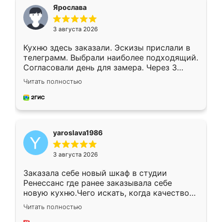
я хотела.
Ярослава
3 августа 2026
Кухню здесь заказали. Эскизы прислали в
телеграмм. Выбрали наиболее подходящий.
Согласовали день для замера. Через 3
недели кухня была уже готова. Остались
Читать полностью
довольны работой. Спасибо Ренессанс
мебель за качественную работу!
yaroslava1986
3 августа 2026
Заказала себе новый шкаф в студии
Ренессанс где ранее заказывала себе
новую кухню.Чего искать, когда качеством
вполне довольна. Служит кухня уже почти
Читать полностью
два года, нареканий нет.